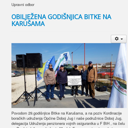
Upravni odbor
OBILJEŽENA GODIŠNJICA BITKE NA
KARUŠAMA
Povodom 29.godišnjice Bitke na Karušama, a na poziv Kordinacije
boračkih udruženja Općine Doboj Jug i naše podružnice Doboj Jug,
delegacija Udruženja penzionera vojnih osiguranika u F BiH , na čelu