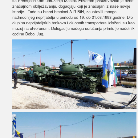
sa Predsjednikom udruženja Maslak Enverom prisustvovala je ovom
značajnom obilježavanju, dogadjaju koji je značajan iz naše novije
istorije. Tada su hrabri branioci A R BiH, zaustavili mnogo
nadmoćnijeg neprijatelja u periodu od 19. do 21.03.1993.godine. Dio
olupina neprijateljskih tenkova i oklopnih transportera izloženi su kao
muzej na otvorenom. Delegaciju našega udruženja primio je načelnik
općine Doboj Jug.