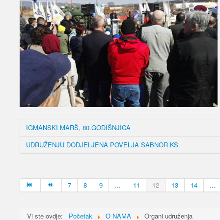
IGMANSKI MARŠ, 80.GODIŠNJICA
UDRUŽENJU DODJELJENA POVELJA SABNOR KS
7
8
9
...
11
12
13
14
...
Vi ste ovdje:
Početak
O NAMA
Organi udruženja