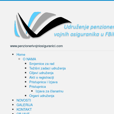
www.penzionerivojniosiguranici.com
Home
O NAMA
Smjernice za rad
Težišni zadaci udruženja
Ciljevi udruženja
Akti o registraciji
Pristupnica i Izjava
Pristupnica
Izjava za članarinu
Organi udruženja
NOVOSTI
GALERIJA
KONTAKT
OBJAVE