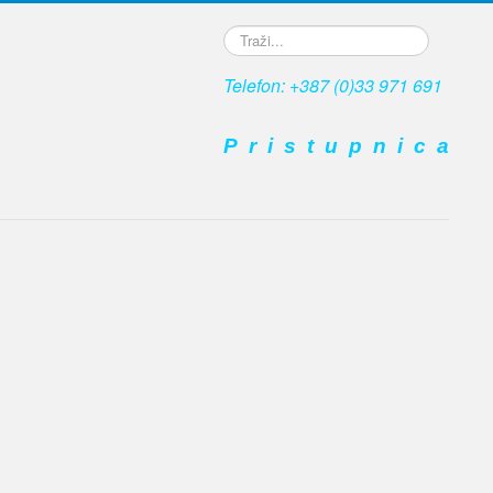
Traži...
Telefon: +387 (0)33 971 691
P r i s t u p n i c a