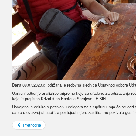
Dana 08.07.2020.g. održana je redovna sjednica Upravnog odbora Udruže
Upravni odbor je analizirao pripreme koje su urađene za održavanje re
koje je propisao Krizni štab Kantona Sarajevo i F BiH.
Usvojena je odluka o pozivanju delegata za skupštinu koja će se održa
da se u ovakvoj situaciji, a poštujući mjere zaštite, ne pozivaju gosti
Prethodna