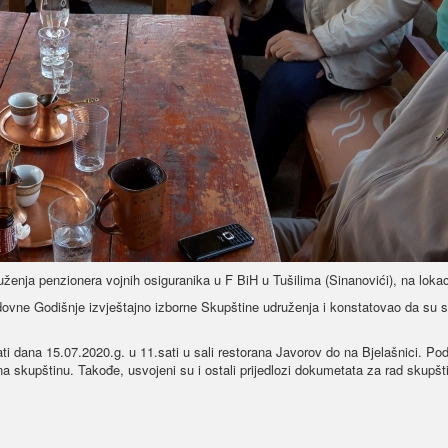
nja penzionera vojnih osiguranika u F BiH u Tušilima (Sinanovići), na lokaci
dovne Godišnje izvještajno izborne Skupštine udruženja i konstatovao da su s
ti dana 15.07.2020.g. u 11.sati u sali restorana Javorov do na Bjelašnici. P
 na skupštinu. Takođe, usvojeni su i ostali prijedlozi dokumetata za rad skupšt