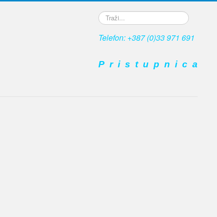
Traži...
Telefon: +387 (0)33 971 691
P r i s t u p n i c a