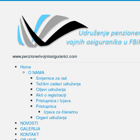
www.penzionerivojniosiguranici.com
Home
O NAMA
Smjernice za rad
Težišni zadaci udruženja
Ciljevi udruženja
Akti o registraciji
Pristupnica i Izjava
Pristupnica
Izjava za članarinu
Organi udruženja
NOVOSTI
GALERIJA
KONTAKT
OBJAVE