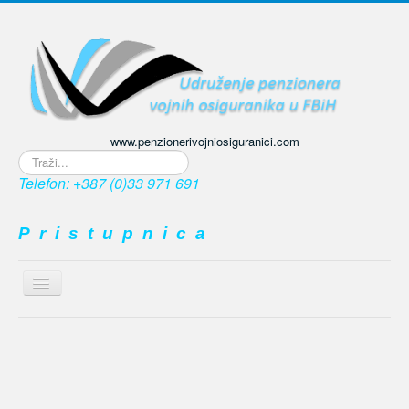
www.penzionerivojniosiguranici.com
Traži...
Telefon: +387 (0)33 971 691
P r i s t u p n i c a
Prikaz
/
≡
sakrivanje
navigacije