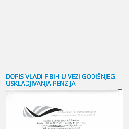
© Free
Joomla! 3 Modules
- by
VinaGecko.com
DOPIS VLADI F BIH U VEZI GODIŠNJEG
USKLADJIVANJA PENZIJA