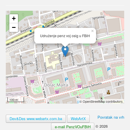
+
−
×
Udruženje penz voj osig u FBiH
100 m
© OpenStreetMap contributors
Povratak na vrh
Dev&Des www.webartx.com.ba
WebArtX
© 2026
e-mail PenzVOuFBiH