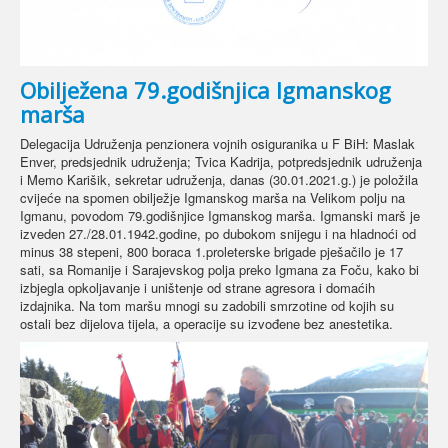
Obilježena 79.godišnjica Igmanskog
marša
Delegacija Udruženja penzionera vojnih osiguranika u F BiH: Maslak
Enver, predsjednik udruženja; Tvica Kadrija, potpredsjednik udruženja
i Memo Karišik, sekretar udruženja, danas (30.01.2021.g.) je položila
cvijeće na spomen obilježje Igmanskog marša na Velikom polju na
Igmanu, povodom 79.godišnjice Igmanskog marša. Igmanski marš je
izveden 27./28.01.1942.godine, po dubokom snijegu i na hladnoći od
minus 38 stepeni, 800 boraca 1.proleterske brigade pješačilo je 17
sati, sa Romanije i Sarajevskog polja preko Igmana za Foču, kako bi
izbjegla opkoljavanje i uništenje od strane agresora i domaćih
izdajnika. Na tom maršu mnogi su zadobili smrzotine od kojih su
ostali bez dijelova tijela, a operacije su izvođene bez anestetika.