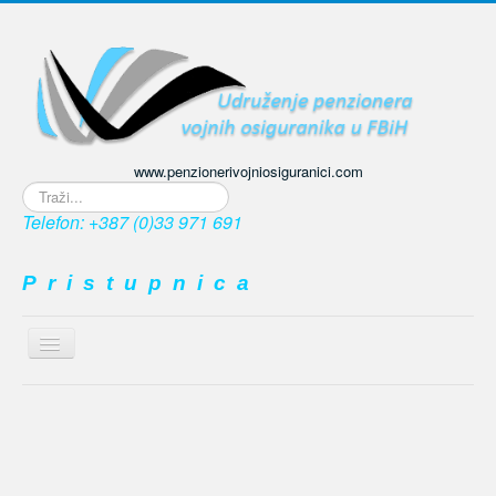
www.penzionerivojniosiguranici.com
Traži...
Telefon: +387 (0)33 971 691
P r i s t u p n i c a
Prikaz
/
≡
sakrivanje
navigacije