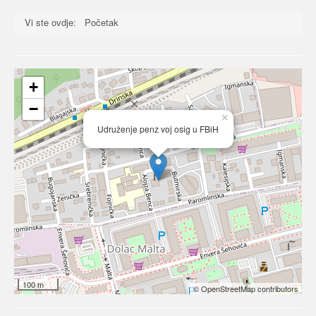
Vi ste ovdje:
Početak
+
−
×
Udruženje penz voj osig u FBiH
100 m
© OpenStreetMap contributors