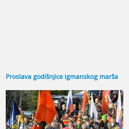
© Free
Joomla! 3 Modules
- by
VinaGecko.com
Proslava godišnjice igmanskog marša