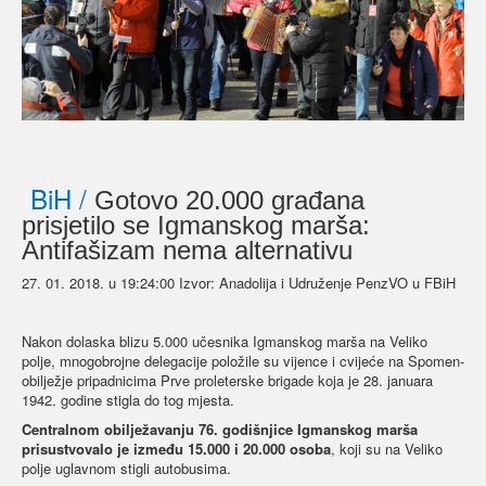
BiH /
Gotovo 20.000 građana
prisjetilo se Igmanskog marša:
Antifašizam nema alternativu
27. 01. 2018. u 19:24:00 Izvor:
Anadolija i Udruženje PenzVO u FBiH
Nakon dolaska blizu 5.000 učesnika Igmanskog marša na Veliko
polje, mnogobrojne delegacije položile su vijence i cvijeće na Spomen-
obilježje pripadnicima Prve proleterske brigade koja je 28. januara
1942. godine stigla do tog mjesta.
Centralnom obilježavanju 76. godišnjice Igmanskog marša
prisustvovalo je između 15.000 i 20.000 osoba
, koji su na Veliko
polje uglavnom stigli autobusima.